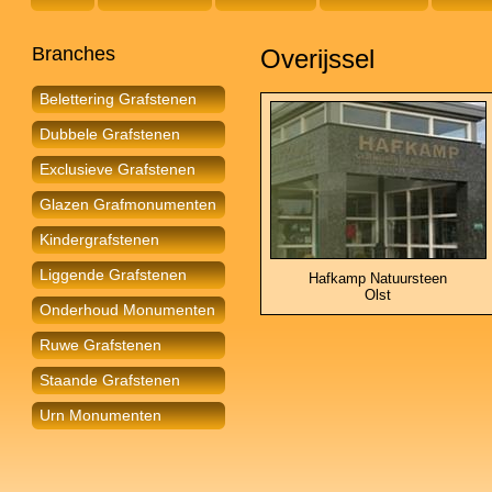
Branches
Overijssel
Belettering Grafstenen
Dubbele Grafstenen
Exclusieve Grafstenen
Glazen Grafmonumenten
Kindergrafstenen
Liggende Grafstenen
Hafkamp Natuursteen
Olst
Onderhoud Monumenten
Ruwe Grafstenen
Staande Grafstenen
Urn Monumenten