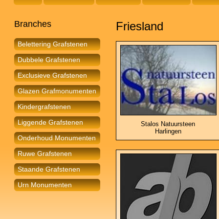
Branches
Friesland
Belettering Grafstenen
Dubbele Grafstenen
Exclusieve Grafstenen
Glazen Grafmonumenten
Kindergrafstenen
Liggende Grafstenen
Stalos Natuursteen
Harlingen
Onderhoud Monumenten
Ruwe Grafstenen
Staande Grafstenen
Urn Monumenten