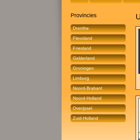
Provincies
U
Drenthe
Flevoland
Friesland
Gelderland
Groningen
Limburg
Noord-Brabant
Noord-Holland
Overijssel
Zuid-Holland