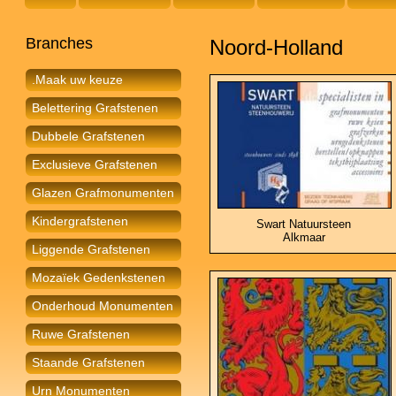
Branches
Noord-Holland
.Maak uw keuze
Belettering Grafstenen
Dubbele Grafstenen
Exclusieve Grafstenen
Glazen Grafmonumenten
Kindergrafstenen
Swart Natuursteen
Alkmaar
Liggende Grafstenen
Mozaïek Gedenkstenen
Onderhoud Monumenten
Ruwe Grafstenen
Staande Grafstenen
Urn Monumenten