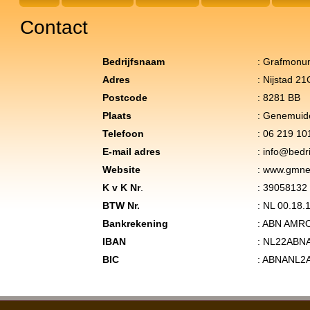
Contact
Bedrijfsnaam
: Grafmonu
Adres
: Nijstad 2
Postcode
: 8281 BB
Plaats
: Genemuid
Telefoon
: 06 219 10
E-mail adres
:
info@bedri
Website
:
www.gmne
K v K Nr
.
: 39058132
BTW Nr.
: NL 00.18.
Bankrekening
: ABN AMR
IBAN
: NL22ABN
BIC
: ABNANL2