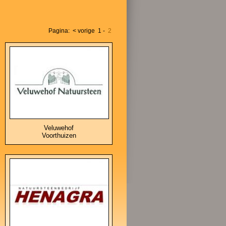
Pagina:
< vorige
1
-
2
Veluwehof
Voorthuizen