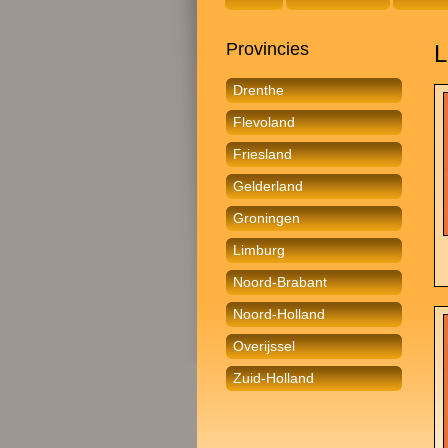
Provincies
L
Drenthe
Flevoland
Friesland
Gelderland
Groningen
Limburg
Noord-Brabant
Noord-Holland
Overijssel
Zuid-Holland