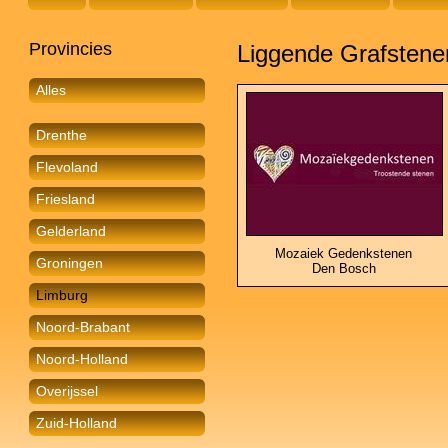
Provincies
Liggende Grafstene
Alles
Drenthe
Flevoland
Friesland
Gelderland
Mozaiek Gedenkstenen
Groningen
Den Bosch
Limburg
Noord-Brabant
Noord-Holland
Overijssel
Zuid-Holland