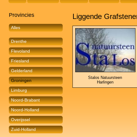
Provincies
Liggende Grafstene
Alles
Drenthe
Flevoland
Friesland
Gelderland
Stalos Natuursteen
Groningen
Harlingen
Limburg
Noord-Brabant
Noord-Holland
Overijssel
Zuid-Holland