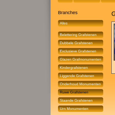
Branches
G
Alles
Belettering Grafstenen
Dubbele Grafstenen
Exclusieve Grafstenen
Glazen Grafmonumenten
Kindergrafstenen
Liggende Grafstenen
Onderhoud Monumenten
Ruwe Grafstenen
Staande Grafstenen
Urn Monumenten