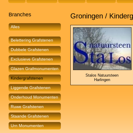
Branches
Groningen / Kinder
Alles
Belettering Grafstenen
Dubbele Grafstenen
Exclusieve Grafstenen
Glazen Grafmonumenten
Stalos Natuursteen
Kindergrafstenen
Harlingen
Liggende Grafstenen
Onderhoud Monumenten
Ruwe Grafstenen
Staande Grafstenen
Urn Monumenten