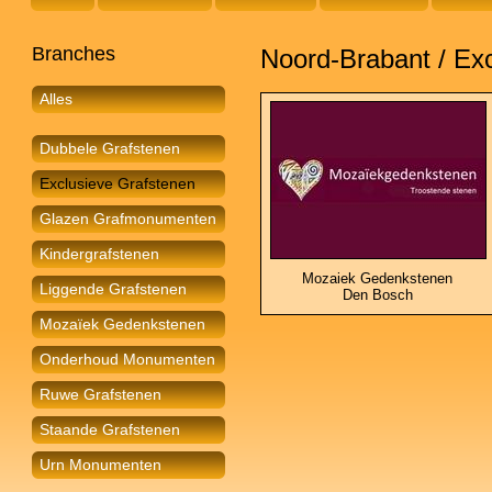
Branches
Noord-Brabant / Ex
Alles
Dubbele Grafstenen
Exclusieve Grafstenen
Glazen Grafmonumenten
Kindergrafstenen
Mozaiek Gedenkstenen
Liggende Grafstenen
Den Bosch
Mozaïek Gedenkstenen
Onderhoud Monumenten
Ruwe Grafstenen
Staande Grafstenen
Urn Monumenten