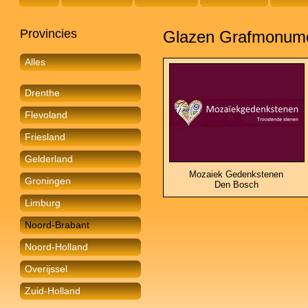
Provincies
Glazen Grafmonume
Alles
Drenthe
Flevoland
Friesland
Gelderland
Mozaiek Gedenkstenen
Groningen
Den Bosch
Limburg
Noord-Brabant
Noord-Holland
Overijssel
Zuid-Holland